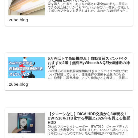
った結論と向いている人
家を購入した当初、あまりの寒さに家全体の窓を二重窓に
できる見た目がいかにもDIYとわからない一番安い方法とし
てポリカプラダンを選択しました。あれから10年経った感
想です・・
zube.blog
5万円以下で高級機並み！自動負荷スピンバイク
おすすめ2選｜無料MyWhoosh＆QZ数値補正の神
ワザ
Zwift対応の自動負荷調整機能付きスピンバイクの選び方に
ついて解説しています。健康維持や運動不足解消のため
に、静音性、調整機能、アプリ連携などを考慮し、信頼で
きるメーカーの製品を選ぶことが重要です。Horizon、
zube.blog
MERACH、NEXGIMなどのメーカーと、それぞれの特徴が
紹介されています。
【クローンなし】DIGA HDD交換から8年現役！
BWT510を3TB化する手順と2026年も買える推奨
HDD
Digaのブルーレイレコーダー BWT510 のハードディス
ク交換（大容量化）に成功しました。いろいろ調べている
うちにわかったのですが、最近の機種はHDD交換ができな
いようになっているのですね・・