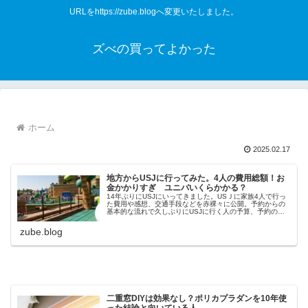
URLをhttps://zube.blogへ変更いたしました。
ズべの買ってよかった
ホーム
2025.02.17
地方からUSJに行ってみた。4人の費用総額！お
金かかりすぎ ユニバいくらかかる？
14年ぶりにUSJにいってきました。USＪに家族4人で行っ
た費用や感想、交通手段などを赤裸々に公開。予約からの
基本的な流れで久しぶりにUSJに行く人の予算、予約の目
安になれば幸いです・・結論：かかった費用総額船の中で
食べた食事もすべて含め（...
zube.blog
二重窓DIYは効果なし？ポリカプラダンを10年使