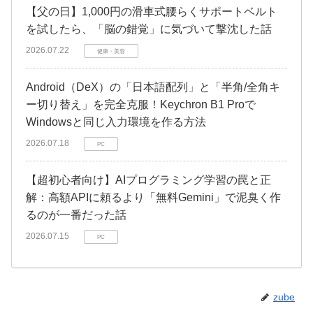
​【父の日】1,000円の滑車式腰らくサポートベルト
を試したら、「脳の錯覚」に気づいて撃沈した話
2026.07.22
健康・美容
Android（DeX）の「日本語配列」と「半角/全角キ
ー切り替え」を完全克服！Keychron B1 Proで
Windowsと同じ入力環境を作る方法
2026.07.18
PC
【超初心者向け】AIプログラミング学習の罠と正
解：高額APIに頼るより「無料Gemini」で泥臭く作
るのが一番だった話
2026.07.15
PC
zube