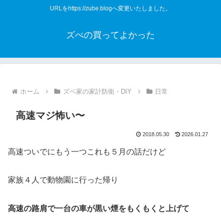
URLをhttps://zube.blogへ変更いたしました。
ズべの買ってよかった
ホーム
ズベ家の家計防衛・DIY
日常
高速マジ怖い〜
2018.05.30
2026.01.27
高速ついでにもう一つこれも５月の話だけど
家族４人で動物園に行った帰り
高速の路肩で一台の車が黒い煙をもくもくと上げて