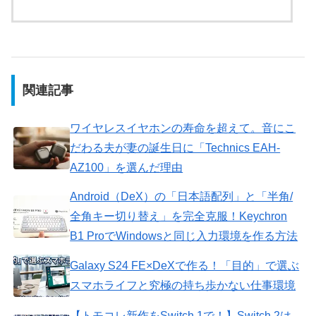
関連記事
​ワイヤレスイヤホンの寿命を超えて。音にこ
だわる夫が妻の誕生日に「Technics EAH-
AZ100」を選んだ理由
Android（DeX）の「日本語配列」と「半角/
全角キー切り替え」を完全克服！Keychron
B1 ProでWindowsと同じ入力環境を作る方法
Galaxy S24 FE×DeXで作る！「目的」で選ぶ
スマホライフと究極の持ち歩かない仕事環境
【トモコレ新作をSwitch 1で！】Switch 2は