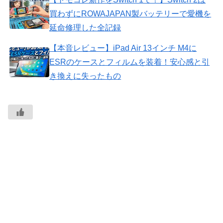
買わずにROWAJAPAN製バッテリーで愛機を
延命修理した全記録
【本音レビュー】iPad Air 13インチ M4に
ESRのケースとフィルムを装着！安心感と引
き換えに失ったもの