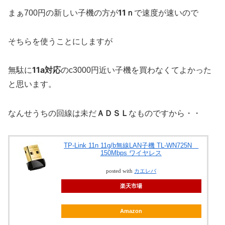
11ｎ
まぁ700円の新しい子機の方が
で速度が速いので
そちらを使うことにしますが
11a対応
無駄に
のc3000円近い子機を買わなくてよかった
と思います。
ＡＤＳＬ
なんせうちの回線は未だ
なものですから・・
TP-Link 11n 11g/b無線LAN子機 TL-WN725N
150Mbps ワイヤレス
posted with
カエレバ
楽天市場
Amazon