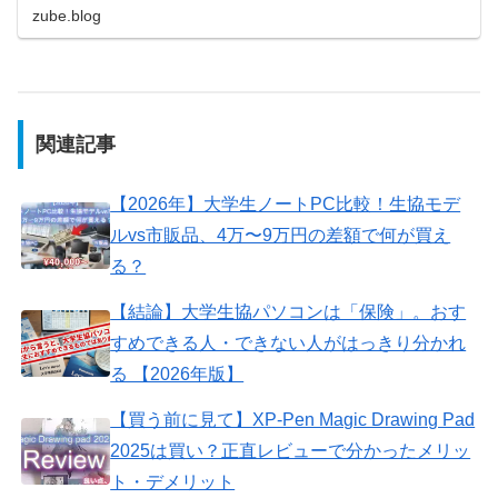
zube.blog
関連記事
【2026年】大学生ノートPC比較！生協モデ
ルvs市販品、4万〜9万円の差額で何が買え
る？
【結論】大学生協パソコンは「保険」。おす
すめできる人・できない人がはっきり分かれ
る 【2026年版】
【買う前に見て】XP-Pen Magic Drawing Pad
2025は買い？正直レビューで分かったメリッ
ト・デメリット