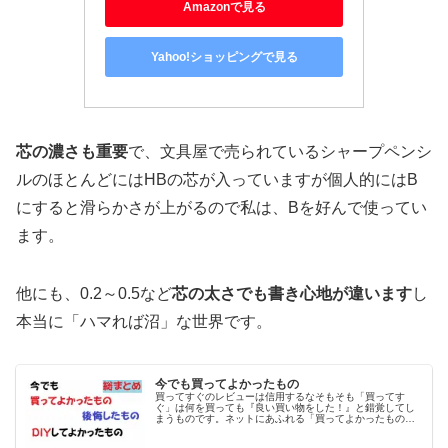
Amazonで見る
Yahoo!ショッピングで見る
芯の濃さも重要
で、文具屋で売られているシャープペンシ
ルのほとんどにはHBの芯が入っていますが個人的にはB
にすると滑らかさが上がるので私は、Bを好んで使ってい
ます。
芯の太さでも書き心地が違います
他にも、0.2～0.5など
し
本当に「ハマれば沼」な世界です。
今でも買ってよかったもの
買ってすぐのレビューは信用するなそもそも「買ってす
ぐ」は何を買っても『良い買い物をした！』と錯覚してし
まうものです。ネットにあふれる「買ってよかったもの◯
選」のほとんどは、数週間、あるいは数ヶ月使っただけの
浅いレビューばかり。そこで本記事で…