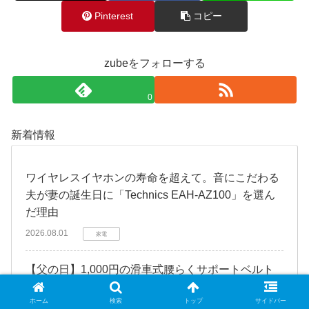
Pinterest
コピー
zubeをフォローする
0
新着情報
​ワイヤレスイヤホンの寿命を超えて。音にこだわる
夫が妻の誕生日に「Technics EAH-AZ100」を選ん
だ理由
2026.08.01
家電
​【父の日】1,000円の滑車式腰らくサポートベルト
を試したら、「脳の錯覚」に気づいて撃沈した話
ホーム
検索
トップ
サイドバー
2026.07.22
健康・美容