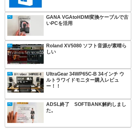
GANA VGAtoHDMI変換ケーブルで古
PC
いPCを活用
Roland XV5080 ソフト音源が素晴ら
B'z
しい
UltraGear 34WP65C-B 34インチ ウ
PC
ルトラワイドモニター購入レビュ
ー！！
ADSL終了 SOFTBANK解約しまし
PC
た。