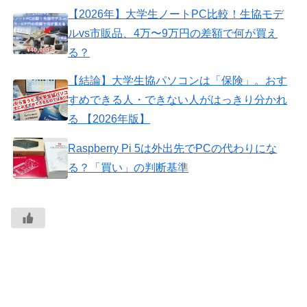
【2026年】大学生ノートPC比較！生協モデ
ルvs市販品、4万〜9万円の差額で何が買え
る？
【結論】大学生協パソコンは「保険」。おす
すめできる人・できない人がはっきり分かれ
る 【2026年版】
Raspberry Pi 5は外出先でPCの代わりにな
る？「買い」の判断基準