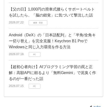
​【父の日】1,000円の滑車式腰らくサポートベルト
を試したら、「脳の錯覚」に気づいて撃沈した話
2026.07.22
健康・美容
Android（DeX）の「日本語配列」と「半角/全角キ
ー切り替え」を完全克服！Keychron B1 Proで
Windowsと同じ入力環境を作る方法
2026.07.18
PC
【超初心者向け】AIプログラミング学習の罠と正
解：高額APIに頼るより「無料Gemini」で泥臭く作
るのが一番だった話
2026.07.15
PC
zube