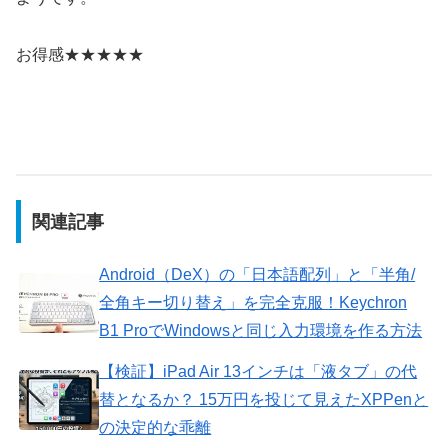
お得感★★★★★
関連記事
Android（DeX）の「日本語配列」と「半角/
全角キー切り替え」を完全克服！Keychron
B1 ProでWindowsと同じ入力環境を作る方法
【検証】iPad Air 13インチは「液タブ」の代
替となるか？ 15万円を投じて見えたXPPenと
の決定的な乖離