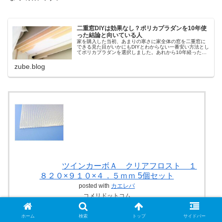
二重窓DIYは効果なし？ポリカプラダンを10年使
った結論と向いている人
家を購入した当初、あまりの寒さに家全体の窓を二重窓に
できる見た目がいかにもDIYとわからない一番安い方法とし
てポリカプラダンを選択しました。あれから10年経った感
想です・・
zube.blog
ツインカーボＡ クリアフロスト １
８２０×９１０×４．５ｍｍ 5個セット
posted with
カエレバ
コメリドットコム
Yahooショッピング
ホーム
検索
トップ
サイドバー