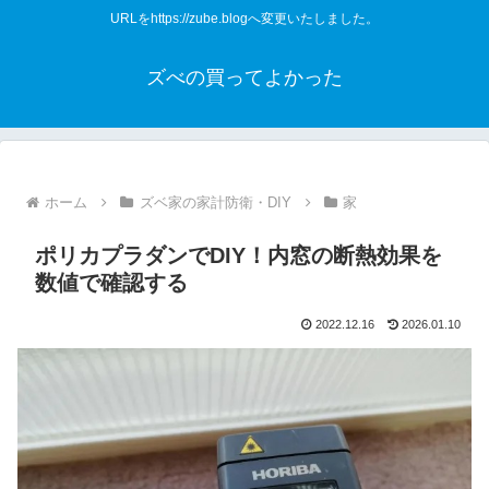
URLをhttps://zube.blogへ変更いたしました。
ズべの買ってよかった
ホーム
ズベ家の家計防衛・DIY
家
ポリカプラダンでDIY！内窓の断熱効果を
数値で確認する
2022.12.16
2026.01.10