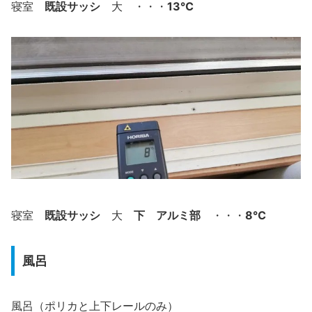
既設サッシ
13℃
寝室
大 ・・・
既設サッシ
下
アルミ部
8℃
寝室
大
・・・
風呂
風呂（ポリカと上下レールのみ）