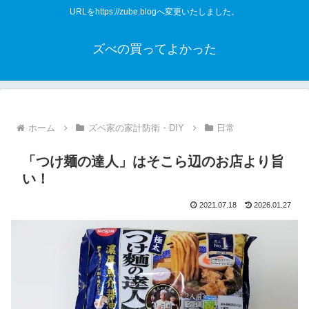
URLをhttps://zube.blogへ変更いたしました。
ズべの買ってよかった
ホーム
ズベ家の家計防衛・DIY
日常
「つけ麺の達人」はそこら辺のお店より旨
い！
2021.07.18
2026.01.27