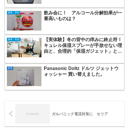
飲み会に！ アルコール分解効果が一
健康・美容
番高いものは？
【実体験】冬の背中の痒みに終止符！
健康・美容
キュレル保湿スプレーが手放せない理
由と、合理的「保湿ガジェット」とし
ての活用術
Panasonic Doltz ドルツ ジェットウ
家電
ォッシャー 買い替えました。
ガルバニック電流対策に セリア