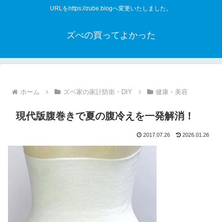
URLをhttps://zube.blogへ変更いたしました。
ズべの買ってよかった
ホーム
ズベ家の家計防衛・DIY
健康・美容
現代版腹巻きで夏の腹冷えを一発解消！
2017.07.26
2026.01.26