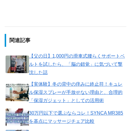
関連記事
​【父の日】1,000円の滑車式腰らくサポートベ
ルトを試したら、「脳の錯覚」に気づいて撃
沈した話
【実体験】冬の背中の痒みに終止符！キュレ
ル保湿スプレーが手放せない理由と、合理的
「保湿ガジェット」としての活用術
30万円以下で選ぶならコレ！SYNCA MR385
を基点にマッサージチェア比較