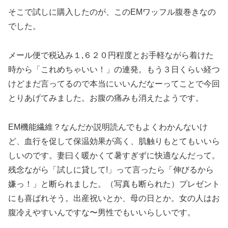
そこで試しに購入したのが、このEMワッフル腹巻きなの
でした。
メール便で税込み１,６２０円程度とお手軽ながら着けた
時から「これめちゃいい！」の連発。もう３日くらい経つ
けどまだ言ってるので本当にいいんだなーってことで今回
とりあげてみました。お腹の痛みも消えたようです。
EM機能繊維？なんだか説明読んでもよくわかんないけ
ど、血行を促して保温効果が高く、肌触りもとてもいいら
しいのです。妻曰く暖かくて暑すぎずに快適なんだって。
残念ながら「試しに貸して!」って言ったら「伸びるから
嫌っ！」と断られました。（写真も断られた）プレゼント
にも喜ばれそう。出産祝いとか、母の日とか。女の人はお
腹冷えやすいんですな〜男性でもいいらしいです。