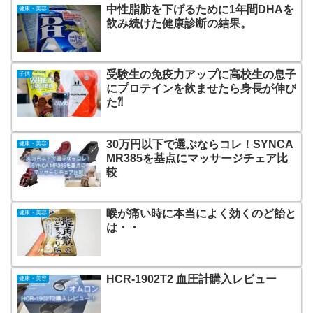
中性脂肪を下げるために1年間DHAを
健康・美容
飲み続けた健康診断の結果。
受験生の免疫力アップに高校生の息子
子供
にプロテインを飲ませたら身長が伸び
た⁈
30万円以下で選ぶならコレ！SYNCA
健康・美容
MR385を基点にマッサージチェア比
較
喉が痛い時に本当によく効くのど飴と
健康・美容
は・・
HCR-1902T2 血圧計購入レビュー
健康・美容