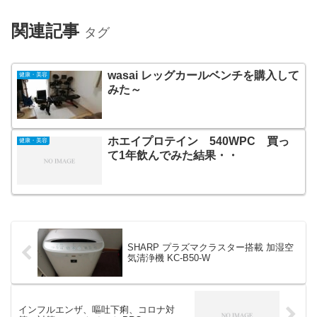
関連記事
タグ
wasai レッグカールベンチを購入して
健康・美容
みた～
ホエイプロテイン 540WPC 買っ
健康・美容
て1年飲んでみた結果・・
SHARP プラズマクラスター搭載 加湿空
気清浄機 KC-B50-W
インフルエンザ、嘔吐下痢、コロナ対