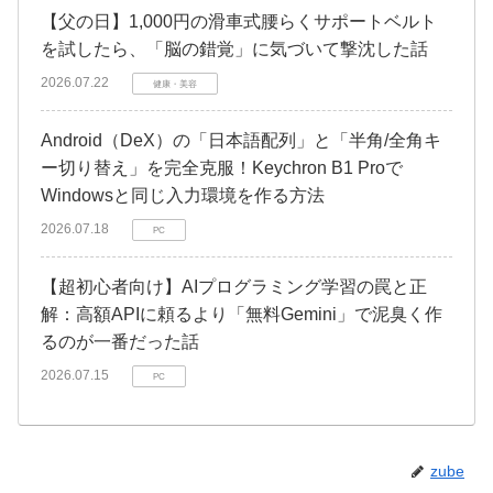
​【父の日】1,000円の滑車式腰らくサポートベルト
を試したら、「脳の錯覚」に気づいて撃沈した話
2026.07.22
健康・美容
Android（DeX）の「日本語配列」と「半角/全角キ
ー切り替え」を完全克服！Keychron B1 Proで
Windowsと同じ入力環境を作る方法
2026.07.18
PC
【超初心者向け】AIプログラミング学習の罠と正
解：高額APIに頼るより「無料Gemini」で泥臭く作
るのが一番だった話
2026.07.15
PC
zube