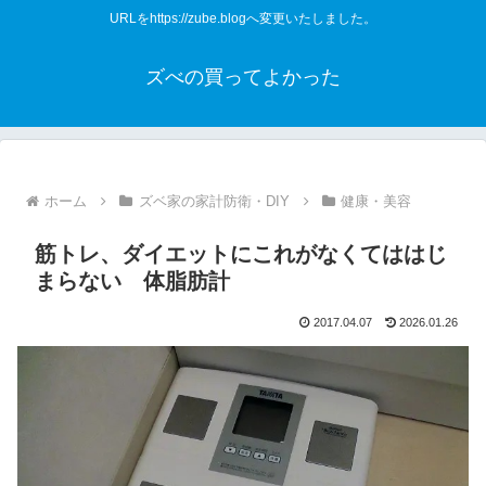
URLをhttps://zube.blogへ変更いたしました。
ズべの買ってよかった
ホーム
ズベ家の家計防衛・DIY
健康・美容
筋トレ、ダイエットにこれがなくてははじ
まらない 体脂肪計
2017.04.07
2026.01.26