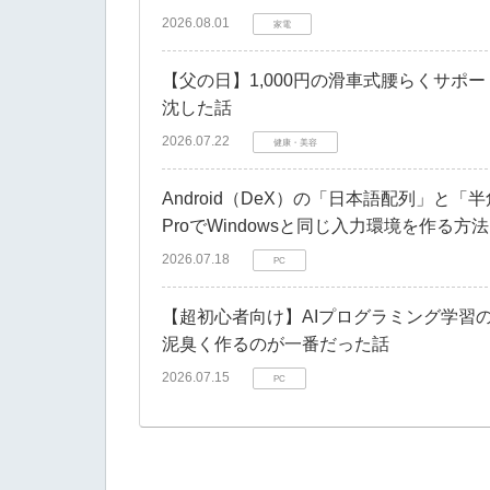
2026.08.01
家電
​【父の日】1,000円の滑車式腰らくサ
沈した話
2026.07.22
健康・美容
Android（DeX）の「日本語配列」と「半
ProでWindowsと同じ入力環境を作る方法
2026.07.18
PC
【超初心者向け】AIプログラミング学習の罠
泥臭く作るのが一番だった話
2026.07.15
PC