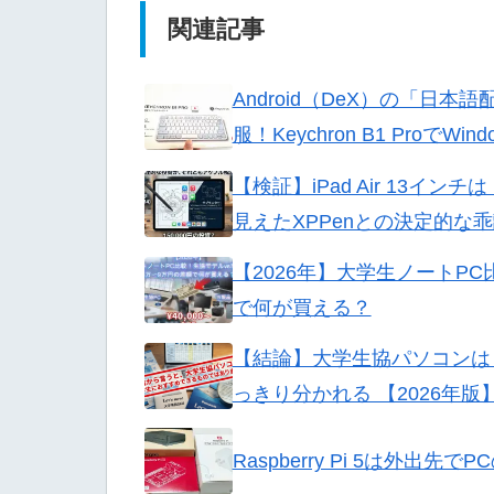
関連記事
Android（DeX）の「日
服！Keychron B1 Proで
【検証】iPad Air 13イ
見えたXPPenとの決定的な
【2026年】大学生ノートP
で何が買える？
【結論】大学生協パソコンは
っきり分かれる 【2026年版
Raspberry Pi 5は外