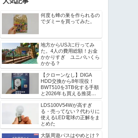
人気記事
何度も蜂の巣を作られるの
でダミーを買ってみた。
地方からUSJに行ってみ
た。4人の費用総額！お金
かかりすぎ ユニバいくら
かかる？
【クローンなし】DIGA
HDD交換から8年現役！
BWT510を3TB化する手順
と2026年も買える推奨
HDD
LDS100V54Wが高すぎ
る・売ってない？代わりに
使えるLED電球の正解をま
とめた
大阪周遊パスはやめとけ？