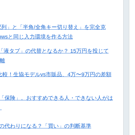
本語配列」と「半角/全角キー切り替え」を完全克
Windowsと同じ入力環境を作る方法
ンチは「液タブ」の代替となるか？ 15万円を投じて
乖離
C比較！生協モデルvs市販品、4万〜9万円の差額
「保険」。おすすめできる人・できない人がは
】
出先でPCの代わりになる？「買い」の判断基準