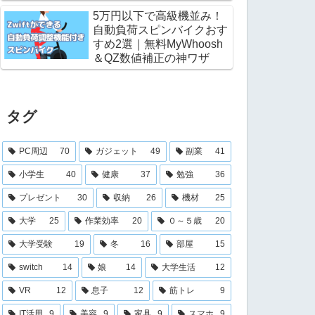
5万円以下で高級機並み！
自動負荷スピンバイクおす
すめ2選｜無料MyWhoosh
＆QZ数値補正の神ワザ
タグ
PC周辺
70
ガジェット
49
副業
41
小学生
40
健康
37
勉強
36
プレゼント
30
収納
26
機材
25
大学
25
作業効率
20
０～５歳
20
大学受験
19
冬
16
部屋
15
switch
14
娘
14
大学生活
12
VR
12
息子
12
筋トレ
9
IT活用
9
美容
9
家具
9
スマホ
9