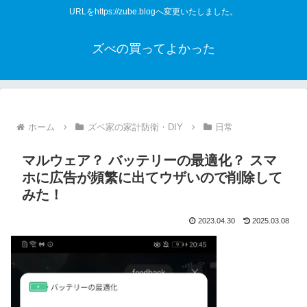
URLをhttps://zube.blogへ変更いたしました。
ズべの買ってよかった
ホーム
ズベ家の家計防衛・DIY
日常
マルウェア？ バッテリーの最適化？ スマ
ホに広告が頻繁に出てウザいので削除して
みた！
2023.04.30
2025.03.08