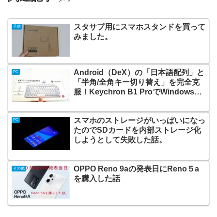
スタサプ用にスマホスタンドを買って
子供
みました。
Android（DeX）の「日本語配列」と
PC
「半角/全角キー切り替え」を完全克
服！Keychron B1 ProでWindowsと
同じ入力環境を作る方法
スマホのストレージがいっぱいになっ
PC
たのでSDカードを内部ストレージ化
しようとして失敗した話。
OPPO Reno 9aの発表日にReno５a
その他
を購入した話