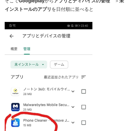
Googleplay
アプリとディバイスの管理
未
そこで
から
＞
インストールのアプリ
を日付順に並べると