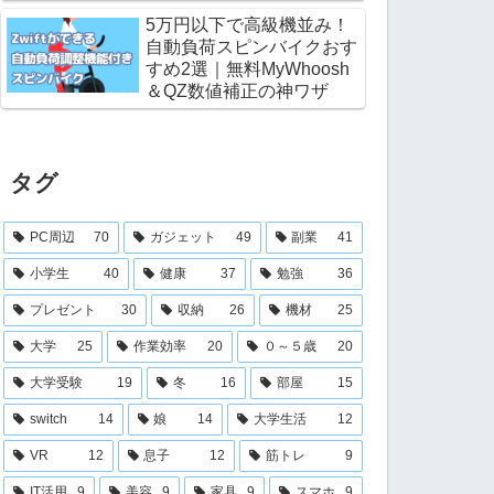
5万円以下で高級機並み！
自動負荷スピンバイクおす
すめ2選｜無料MyWhoosh
＆QZ数値補正の神ワザ
タグ
PC周辺
70
ガジェット
49
副業
41
小学生
40
健康
37
勉強
36
プレゼント
30
収納
26
機材
25
大学
25
作業効率
20
０～５歳
20
大学受験
19
冬
16
部屋
15
switch
14
娘
14
大学生活
12
VR
12
息子
12
筋トレ
9
IT活用
9
美容
9
家具
9
スマホ
9