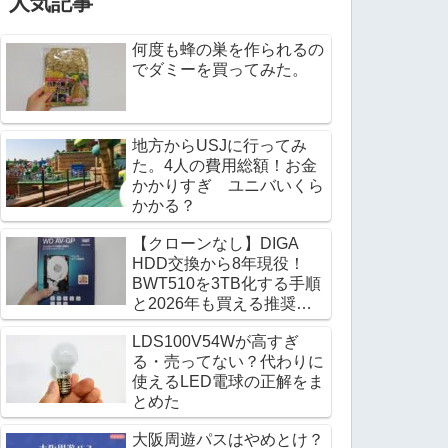
人気記事
何度も蜂の巣を作られるの
でダミーを買ってみた。
地方からUSJに行ってみ
た。4人の費用総額！お金
かかりすぎ ユニバいくら
かかる？
【クローンなし】DIGA
HDD交換から8年現役！
BWT510を3TB化する手順
と2026年も買える推奨
HDD
LDS100V54Wが高すぎ
る・売ってない？代わりに
使えるLED電球の正解をま
とめた
大阪周遊パスはやめとけ？