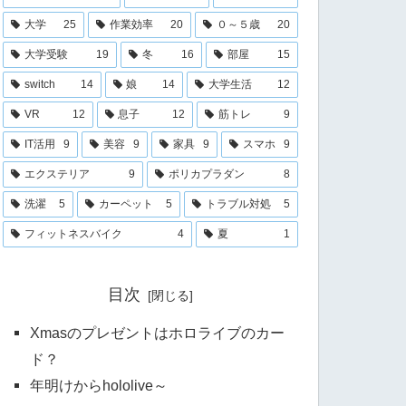
大学
25
作業効率
20
０～５歳
20
大学受験
19
冬
16
部屋
15
switch
14
娘
14
大学生活
12
VR
12
息子
12
筋トレ
9
IT活用
9
美容
9
家具
9
スマホ
9
エクステリア
9
ポリカプラダン
8
洗濯
5
カーペット
5
トラブル対処
5
フィットネスバイク
4
夏
1
目次
Xmasのプレゼントはホロライブのカー
ド？
年明けからhololive～