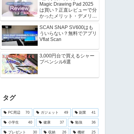
Magic Drawing Pad 2025
は買い？正直レビューで分
かったメリット・デメリッ
ト
SCAN SNAP SV600はも
ういらない？無料でアプリ
Vflat Scan
3,000円台で買えるシャー
プペンシル6選
タグ
PC周辺
70
ガジェット
49
副業
41
小学生
40
健康
37
勉強
36
プレゼント
30
収納
26
機材
25