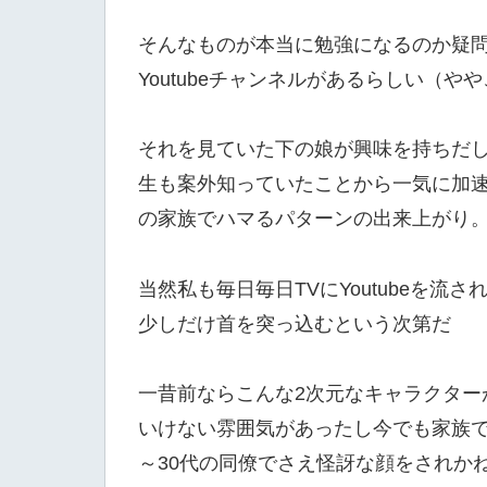
そんなものが本当に勉強になるのか疑問
Youtubeチャンネルがあるらしい（や
それを見ていた下の娘が興味を持ちだ
生も案外知っていたことから一気に加
の家族でハマるパターンの出来上がり
当然私も毎日毎日TVにYoutubeを
少しだけ首を突っ込むという次第だ
一昔前ならこんな2次元なキャラクター
いけない雰囲気があったし今でも家族で
～30代の同僚でさえ怪訝な顔をされか