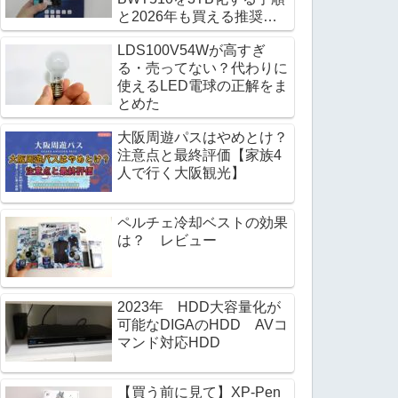
と2026年も買える推奨
HDD
LDS100V54Wが高すぎ
る・売ってない？代わりに
使えるLED電球の正解をま
とめた
大阪周遊パスはやめとけ？
注意点と最終評価【家族4
人で行く大阪観光】
ペルチェ冷却ベストの効果
は？ レビュー
2023年 HDD大容量化が
可能なDIGAのHDD AVコ
マンド対応HDD
【買う前に見て】XP-Pen