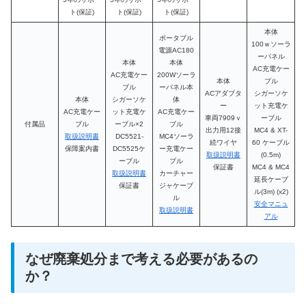
ト(保証)
ト(保証)
ト(保証)
本体
ポータブル
100ｗソーラ
電源AC180
ーパネル
本体
本体
AC充電ケー
AC充電ケー
200Wソーラ
本体
ブル
ブル
ーパネル本
ACアダプタ
シガーソケ
本体
シガーソケ
体
ー
ット充電ケ
AC充電ケー
ット充電ケ
AC充電ケー
車両7909ｖ
ーブル
付属品
ブル
ーブル×2
ブル
出力用12接
MC4 & XT-
取扱説明書
DC5521-
MC4ソーラ
続ワイヤ
60 ケーブル
保障案内書
DC5525ケ
ー充電ケー
取扱説明書
(0.5m)
ーブル
ブル
保証書
MC4 & MC4
取扱説明書
カーチャー
延長ケーブ
保証書
ジャケーブ
ル(3m) (x2)
ル
安全マニュ
取扱説明書
アル
なぜ廃棄処分まで考える必要があるの
か？