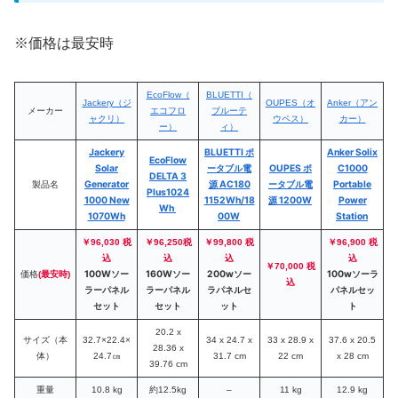
※価格は最安時
EcoFlow（
BLUETTI（
Jackery（ジ
OUPES（オ
Anker（アン
メーカー
エコフロ
ブルーテ
ャクリ）
ウペス）
カー）
ー）
ィ）
Jackery
BLUETTI ポ
Anker Solix
EcoFlow
Solar
ータブル電
OUPES ポ
C1000
DELTA 3
Generator
源 AC180
ータブル電
Portable
製品名
Plus1024
1000 New
1152Wh/18
源 1200W
Power
Wh
1070Wh
00W
Station
￥96,030 税
￥96,250税
￥99,800 税
￥96,900 税
込
込
込
込
￥70,000 税
100Wソー
160Wソー
200wソー
100wソーラ
価格
(最安時)
込
ラーパネル
ラーパネル
ラパネルセ
パネルセッ
セット
セット
ット
ト
20.2 x
サイズ（本
32.7×22.4×
34 x 24.7 x
‎33 x 28.9 x
‎37.6 x 20.5
28.36 x
体）
24.7㎝
31.7 cm
22 cm
x 28 cm
39.76 cm
重量
10.8 kg
約12.5kg
–
11 kg
12.9 kg