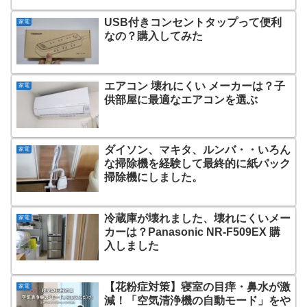
USB付きコンセントタップって便利
家電
なの？購入してみた
エアコン 壊れにくい メーカーは？子
家電
供部屋に最適なエアコンを選ぶ
ダイソン、マキタ、ルンバ・・いろん
家電
な掃除機を経験して最終的に紙パック
掃除機にしました。
冷蔵庫が壊れました、壊れにくいメー
家電
カーは？Panasonic NR-F509EX 購
入しました
【花粉症対策】寝室の目痒・鼻水が激
家電
減！「空気清浄機の自動モード」をや