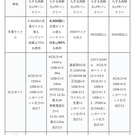
ちする高耐
ちする高耐
ちする高耐
ちする高耐
ちする高耐
寿命
久LFPバッ
久LFPバッ
久LFPバッ
久LFPバッ
久LFPバッ
テリー
テリー
テリー
テリー
テリー
4,000回
4,000回の充
の
電サイクル
充電サイク
充電サイク
後も
ル後も
3500サイク
3600回以上
3000回以上
ル
バッテリー
バッテリー
ル以上
80%
残量は70%
残量は
を維持
を維持
AC出力×6
110Ｖ/1100
1500ｗ
家庭用AC出
ｗ AC出力
USB-A×2
力 (100V/合
ポート × ３
36w
AC出力×3
計1800W 純
12Ｖ/10Ａ
USB-C×2
AC出力×6
1500ｗ
正弦波)×4
DC出力× 2
140w
USB-A×2
USB-A×1
USB-A×4
USB-A
DC5521出
USB-C×2
出力ポート
USB-C×2
USB-C×1
QC3.0× 2
力×2 12.6v
シガーソケ
シガーソケ
ワイヤレス
USB-C ×
最大3A
ット出力
ット出力×1
充電×1
2（PD60ｗ
車載電源出
合計11
合計7
シガーソケ
左/18w右）
力×1
ット出力×1
シガーソケ
12.6v 10A
合計11
ット出力
最大126w
合計10
合計13