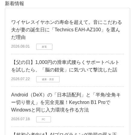
新着情報
​ワイヤレスイヤホンの寿命を超えて。音にこだわる
夫が妻の誕生日に「Technics EAH-AZ100」を選ん
だ理由
2026.08.01
家電
​【父の日】1,000円の滑車式腰らくサポートベルト
を試したら、「脳の錯覚」に気づいて撃沈した話
2026.07.22
健康・美容
Android（DeX）の「日本語配列」と「半角/全角キ
ー切り替え」を完全克服！Keychron B1 Proで
Windowsと同じ入力環境を作る方法
2026.07.18
PC
【超初心者向け】AIプログラミング学習の罠と正