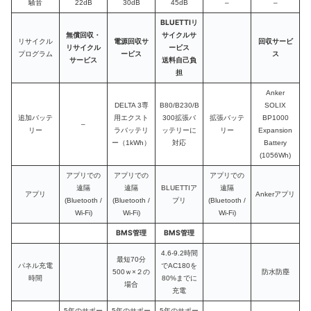
騒音
22dB
30dB
45dB
–
–
BLUETTIリ
無償回収・
サイクルサ
電源回収サ
回収サービ
リサイクル
リサイクル
ービス
ービス
ス
プログラム
サービス
送料自己負
担
Anker
DELTA 3専
B80/B230/B
SOLIX
追加バッテ
用エクスト
300拡張バ
拡張バッテ
BP1000
–
リー
ラバッテリ
ッテリーに
リー
Expansion
ー（1kWh）
対応
Battery
(1056Wh)
アプリでの
アプリでの
アプリでの
遠隔
遠隔
BLUETTIア
遠隔
アプリ
Ankerアプリ
(Bluetooth /
(Bluetooth /
プリ
(Bluetooth /
Wi-Fi)
Wi-Fi)
Wi-Fi)
BMS管理
BMS管理
4.6-9.2時間
最短70分
パネル充電
でAC180を
500ｗ×２の
防水防塵
時間
80%までに
場合
充電
5年のサポー
5年のサポー
5年のサポー