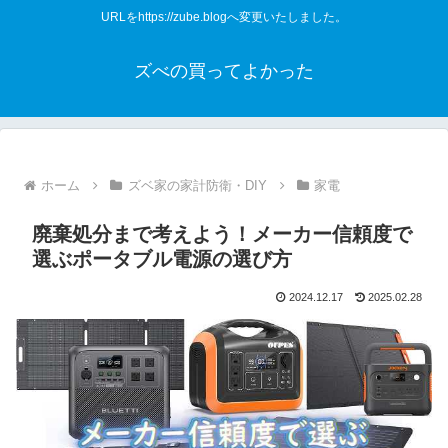
URLをhttps://zube.blogへ変更いたしました。
ズべの買ってよかった
ホーム
ズベ家の家計防衛・DIY
家電
廃棄処分まで考えよう！メーカー信頼度で
選ぶポータブル電源の選び方
2024.12.17
2025.02.28