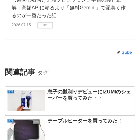
解：高額APIに頼るより「無料Gemini」で泥臭く作
るのが一番だった話
2026.07.15
PC
zube
関連記事
タグ
息子の髭剃りデビューにIZUMIのシェ
家電
ーバーを買ってみた・・
テーブルヒーターを買ってみた！
家電