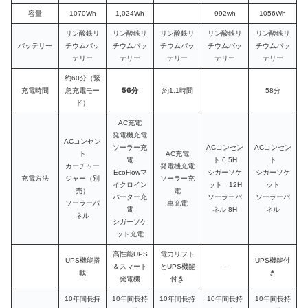
容量
1070Wh
1,024Wh
992wh
1056Wh
リン酸鉄リ
リン酸鉄リ
リン酸鉄リ
リン酸鉄リ
リン酸鉄リ
バッテリー
チウムバッ
チウムバッ
チウムバッ
チウムバッ
チウムバッ
テリー
テリー
テリー
テリー
テリー
約60分（緊
56分
充電時間
急充電モー
約1.1時間
58分
ド）
AC充電
発電機充電
ACコンセン
ソーラー充
ACコンセン
ACコンセン
ト
AC充電
電
ト 6.5H
ト
カーチャー
発電機充電
EcoFlowマ
シガーソケ
シガーソケ
充電方法
ジャー（別
ソーラー充
イクロイン
ット 12H
ット
売）
電
バーター充
ソーラーパ
ソーラーパ
ソーラーパ
車充電
電
ネル 8H
ネル
ネル
シガーソケ
ット充電
高性能UPS
電力リフト
UPS機能搭
UPS機能付
＆スマート
とUPS機能
–
載
き
発電機
付き
10年間長持
10年間長持
10年間長持
10年間長持
10年間長持