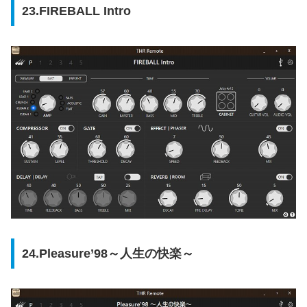
23.FIREBALL Intro
24.Pleasure’98～人生の快楽～