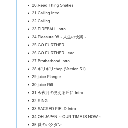
20.Read Thing Shakes
21.Calling Intro
22.Calling
23.FIREBALL Intro
24.Pleasure'98～人生の快楽～
25.GO FURTHER
26.GO FURTHER Lead
27.Brotherhood Intro
28.ギリギリchop (Version 51)
29.juice Flanger
30.juice Riff
31.今夜月の見える丘に Intro
32.RING
33.SACRED FIELD Intro
34.OH JAPAN ～OUR TIME IS NOW～
35.愛のバクダン