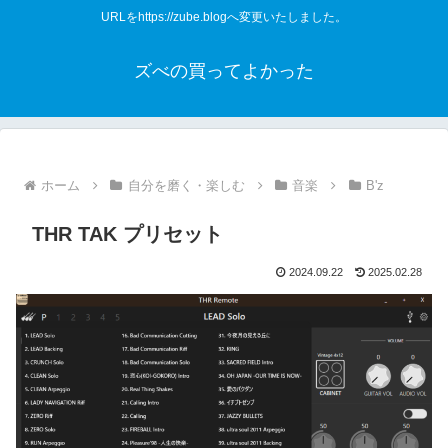
URLをhttps://zube.blogへ変更いたしました。
ズべの買ってよかった
ホーム
自分を磨く・楽しむ
音楽
B'z
THR TAK プリセット
2024.09.22
2025.02.28