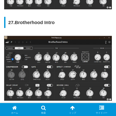
27.Brotherhood Intro
28.ギリギリchop (Version 51)
ホーム
検索
トップ
サイドバー