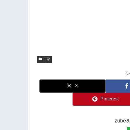
日常
X
Pinterest
zub