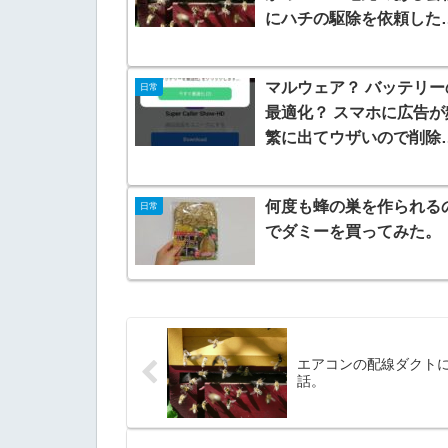
にハチの駆除を依頼した
話。
マルウェア？ バッテリー
日常
最適化？ スマホに広告が
繁に出てウザいので削除
てみた！
何度も蜂の巣を作られる
日常
でダミーを買ってみた。
エアコンの配線ダクト
話。