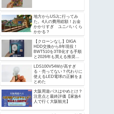
地方からUSJに行ってみ
た。4人の費用総額！お金
かかりすぎ ユニバいくら
かかる？
【クローンなし】DIGA
HDD交換から8年現役！
BWT510を3TB化する手順
と2026年も買える推奨
HDD
LDS100V54Wが高すぎ
る・売ってない？代わりに
使えるLED電球の正解をま
とめた
大阪周遊パスはやめとけ？
注意点と最終評価【家族4
人で行く大阪観光】