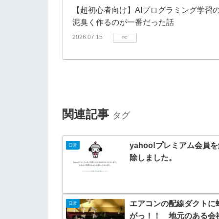
【超初心者向け】AIプログラミング学習の罠
泥臭く作るのが一番だった話
2026.07.15
PC
関連記事
タグ
yahoo!プレミアム会員
日常
除しました。
エアコンの配線ダクトに
日常
がっ！！ 地元のある会