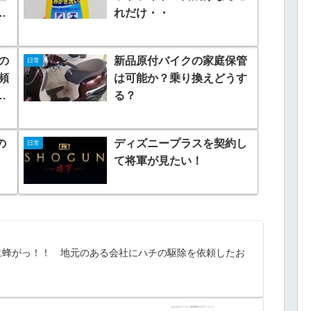
お
れだけ・・
の
新品原付バイクの家庭保管
日常
頻
は可能か？乗り換えどうす
し
る？
の
ディズニープラスを契約し
日常
て将軍が見たい！
に蜂がっ！！ 地元のある会社にハチの駆除を依頼したお