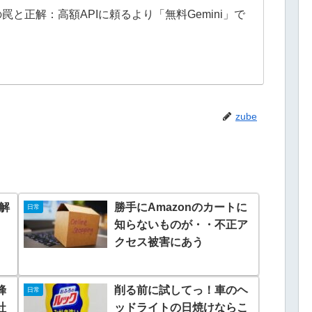
と正解：高額APIに頼るより「無料Gemini」で
zube
を解
勝手にAmazonのカートに
日常
知らないものが・・不正ア
クセス被害にあう
蜂
削る前に試してっ！車のヘ
日常
社
ッドライトの日焼けならこ