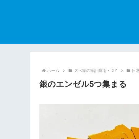
ホーム
ズベ家の家計防衛・DIY
日
銀のエンゼル5つ集まる