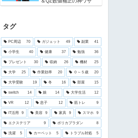
＆QZ数値補正の神ワザ
タグ
PC周辺
70
ガジェット
49
副業
41
小学生
40
健康
37
勉強
36
プレゼント
30
収納
26
機材
25
大学
25
作業効率
20
０～５歳
20
大学受験
19
冬
16
部屋
15
switch
14
娘
14
大学生活
12
VR
12
息子
12
筋トレ
9
IT活用
9
美容
9
家具
9
スマホ
9
エクステリア
9
ポリカプラダン
8
洗濯
5
カーペット
5
トラブル対処
5