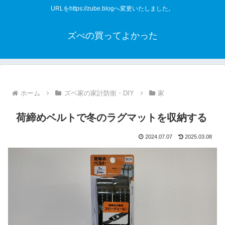
URLをhttps://zube.blogへ変更いたしました。
ズべの買ってよかった
ホーム
ズベ家の家計防衛・DIY
家
荷締めベルトで冬のラグマットを収納する
2024.07.07
2025.03.08