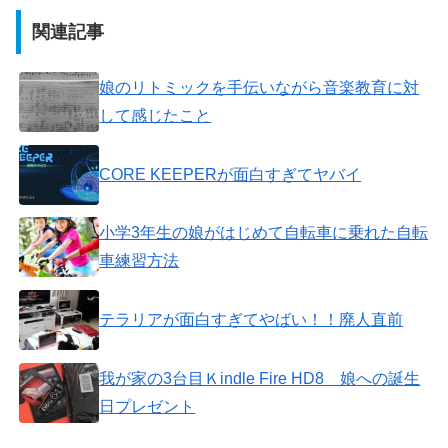
関連記事
娘のリトミックを手伝いながら音楽教育に対
して感じたこと
CORE KEEPERが面白すぎてヤバイ
小学3年生の娘がはじめて自転車に乗れた自転
車練習方法
テラリアが面白すぎてやばい！！廃人直前
我が家の3台目Ｋindle Fire HD8 娘への誕生
日プレゼント